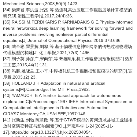
Mechanical Sciences,2008,50(9):1423.
[34] 柴箫君,李洪波,张杰,等.热连轧高适应度工作辊温度场计算模型的
研究[J].塑性工程学报,2017,24(4):36.
[35] RAISSI M,PERDIKARIS P,KARNIADAKIS G E.Physics-informed
neural networks:a deep learning framework for solving forward and
inverse problems involving nonlinear partial differential
equations[J].Journal of Computational Physics,2019,378:686.
[36] 陆至彬,瞿景辉,刘桦,等.基于物理信息神经网络的传热过程物理场
代理模型的构建[J].化工学报,2021,72(3):1496.
[37] 刘子英,孙彦广,宋向荣,等.热连轧轧机工作辊磨损预报模型[J].热加
工工艺,2015,44(1):131.
[38] 冯鹏,姚晓兰,王小平.中厚板轧机工作辊磨损预报模型的研究[J].宽
厚板,2003,(2):23.
[39] HOLLAND J H.Adaptation in natural and artificial
systems[M].Cambridge:The MIT Press,1992.
[40] YAMAUCHI B.A frontier-based approach for autonomous
exploration[C]//Proceedings 1997 IEEE International Symposium on
Computational Intelligence in Robotics and Automation
CIRA'97.Monterey,CA,USA:IEEE,1997:146.
[41] 张新生,刘驰,陈章政,等.基于GTWR模型的黄河流域县域工业碳排
放时空演变特征与影响因素[J/OL].环境科学,1-24[2025-11-
17].https://doi.org/10.13227/j.hjkx.202504054.