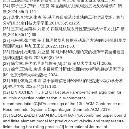
[23] 王国栋.板形控制和板形理论[M].北京:冶金工业出版社,1986.
[24] 李子正,刘芦轩,尹宝良,等.热连轧机组轧辊温度场及热辊形[J].钢
铁,2024,59(2):111.
[25] 居龙,李洪波,张杰,等.基于多目标遗传算法的工作辊温度场计算与
分析[J].北京科技大学学报,2014,36(9):1255.
[26] 王东城,吴燕林,刘宏民.四辊轧机辊系弹性变形高效计算方法[J].钢
铁,2015,50(11):69.
[27] 张松林,张丰收.基于机理模型和数据驱动混合方法的铝带轧制厚度
预测研究[J].热加工工艺,2022,51(17):69.
[28] 陈佳钊,杜旺哲,刘亚星,等.轧制转印机理约束的极薄带表面粗糙度
预测模型[J].钢铁,2025,60(8):169.
[29] 陈宝林.最优化理论与算法[M].北京:清华大学出版社,2005.
[30] 徐华,王洪燕,袁源.多目标贝叶斯优化:面向大模型的超参调优理论
[M].北京:清华大学出版社,2024.
[31] 刘明,张斯淇,李宏.基于物理信息神经网络的绝热捷径动力学分析
[J].物理学报,2025,74(11):160.
[32] LIN X,CHEN H J,PEI C H,et al.A Pareto-efficient algorithm for
multiple objective optimization in e-commerce
recommendation[C]//Proceedings of the 13th ACM Conference on
Recommender Systems.Copenhagen Denmark:ACM,2019.
[33] SERAJZADEH S,MAHMOODKHANI Y.A combined upper bound
and finite element model for prediction of velocity and temperature
fields during hot rolling process[J].International Journal of