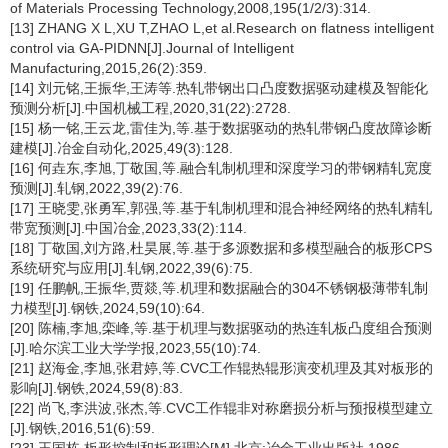
of Materials Processing Technology,2008,195(1/2/3):314.
[13] ZHANG X L,XU T,ZHAO L,et al.Research on flatness intelligent
control via GA-PIDNN[J].Journal of Intelligent
Manufacturing,2015,26(2):359.
[14] 刘元铭,王振华,王涛等.热轧带钢出口凸度数据驱动建模及智能化
预测分析[J].中国机械工程,2020,31(22):2728.
[15] 杨一铭,王云龙,雷佳为,等.基于数据驱动的热轧带钢凸度故障诊断
建模[J].冶金自动化,2025,49(3):128.
[16] 何垚东,李旭,丁敬国,等.融合轧制机理和深度学习的带钢精轧宽度
预测[J].轧钢,2022,39(2):76.
[17] 王晓雯,张勇军,郭强,等.基于轧制机理和混合神经网络的热轧精轧
带宽预测[J].中国冶金,2023,33(2):114.
[18] 丁敬国,刘方路,杜昊展,等.基于多源数据和多模型融合的板形CPS
系统研究与应用[J].轧钢,2022,39(6):75.
[19] 任鹏帆,王振华,贾燚,等.机理和数据融合的304不锈钢极薄带轧制
力模型[J].钢铁,2024,59(10):64.
[20] 陈楠,李旭,栾峰,等.基于机理与数据驱动的热连轧板凸度组合预测
[J].哈尔滨工业大学学报,2023,55(10):74.
[21] 赵海金,李旭,张君婷,等.CVC工作辊热辊形演变机理及其对板形的
影响[J].钢铁,2024,59(8):83.
[22] 尚飞,李洪波,张杰,等.CVC工作辊非对称磨损分析与预报模型建立
[J].钢铁,2016,51(6):59.