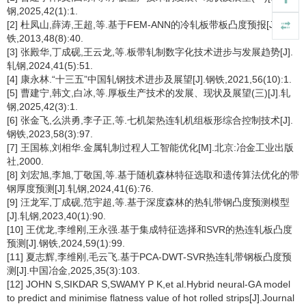
钢,2025,42(1):1.
[2] 杜凤山,薛涛,王超,等.基于FEM-ANN的冷轧板带板凸度预报[J].钢
铁,2013,48(8):40.
[3] 张殿华,丁成砚,王云龙,等.板带轧制数字化技术进步与发展趋势[J].
轧钢,2024,41(5):51.
[4] 康永林.“十三五”中国轧钢技术进步及展望[J].钢铁,2021,56(10):1.
[5] 曹建宁,韩文,白冰,等.厚板生产技术的发展、现状及展望(三)[J].轧
钢,2025,42(3):1.
[6] 张金飞,么洪勇,李子正,等.七机架热连轧机组板形综合控制技术[J].
钢铁,2023,58(3):97.
[7] 王国栋,刘相华.金属轧制过程人工智能优化[M].北京:冶金工业出版
社,2000.
[8] 刘宏旭,李旭,丁敬国,等.基于随机森林特征选取和遗传算法优化的带
钢厚度预测[J].轧钢,2024,41(6):76.
[9] 汪龙军,丁成砚,范宇超,等.基于深度森林的热轧带钢凸度预测模型
[J].轧钢,2023,40(1):90.
[10] 王优龙,李维刚,王永强.基于集成特征选择和SVR的热连轧板凸度
预测[J].钢铁,2024,59(1):99.
[11] 夏志辉,李维刚,毛云飞.基于PCA-DWT-SVR热连轧带钢板凸度预
测[J].中国冶金,2025,35(3):103.
[12] JOHN S,SIKDAR S,SWAMY P K,et al.Hybrid neural-GA model
to predict and minimise flatness value of hot rolled strips[J].Journal