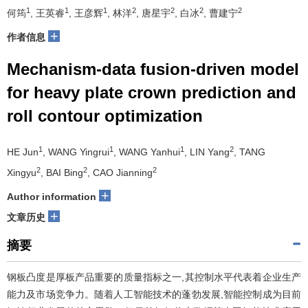
1
1
1
2
2
2
2
何筠
, 王英睿
, 王彦辉
, 林洋
, 唐星宇
, 白冰
, 曹建宁
+
作者信息
Mechanism-data fusion-driven model
for heavy plate crown prediction and
roll contour optimization
1
1
1
2
HE Jun
, WANG Yingrui
, WANG Yanhui
, LIN Yang
, TANG
2
2
2
Xingyu
, BAI Bing
, CAO Jianning
+
Author information
+
文章历史
摘要
钢板凸度是厚板产品重要的质量指标之一,其控制水平代表着企业生产
能力及市场竞争力。随着人工智能技术的蓬勃发展,智能控制成为目前