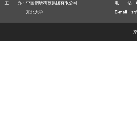
主 办：中国钢研科技集团有限公司
电 话：010
东北大学
E-mail：sr
京