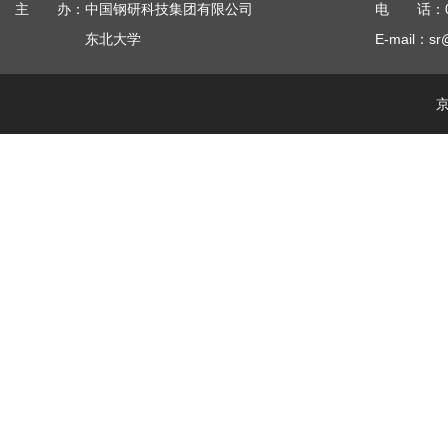
主 办：中国钢研科技集团有限公司
电 话：010
东北大学
E-mail：sr
京