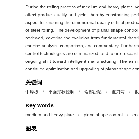
During the rolling process of medium and heavy plates, v
affect product quality and yield, thereby constraining perf
aspect for ensuring the dimensional quality of final produc
of steel rolling. The development of planar shape contro
reviewed, covering the evolution from fundamental theori
concise analysis, comparison, and commentary. Furthermo
control technologies are summarized, and future research d
ongoing shift toward intelligent manufacturing. The aim is
continued optimization and upgrading of planar shape con
关键词
中厚板
/
平面形状控制
/
端部缺陷
/
镰刀弯
/
数
Key words
medium and heavy plate
/
plane shape control
/
end
图表