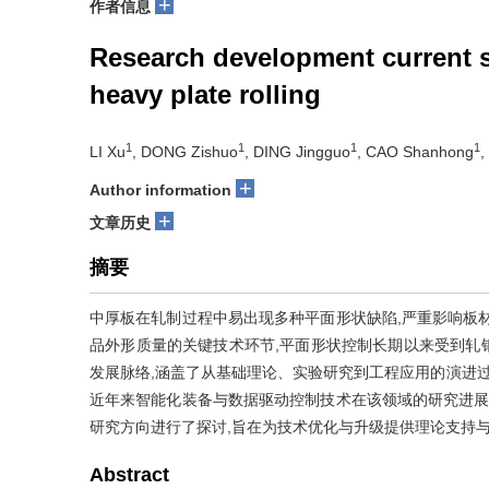
+
作者信息
Research development current s
heavy plate rolling
1
1
1
1
LI Xu
, DONG Zishuo
, DING Jingguo
, CAO Shanhong
,
+
Author information
+
文章历史
摘要
中厚板在轧制过程中易出现多种平面形状缺陷,严重影响板
品外形质量的关键技术环节,平面形状控制长期以来受到轧
发展脉络,涵盖了从基础理论、实验研究到工程应用的演进过
近年来智能化装备与数据驱动控制技术在该领域的研究进展
研究方向进行了探讨,旨在为技术优化与升级提供理论支持
Abstract