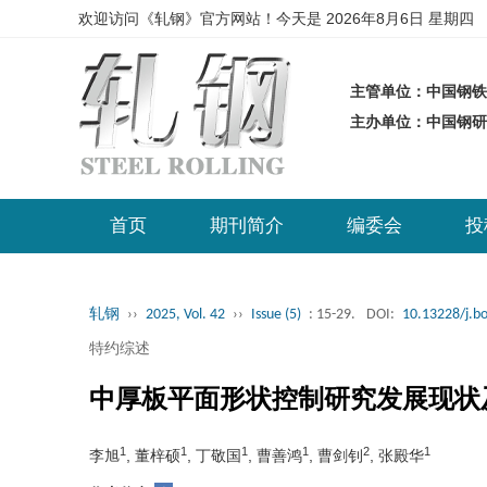
欢迎访问《轧钢》官方网站！今天是
2026年8月6日 星期四
主管单位：中国钢铁
主办单位：中国钢
首页
期刊简介
编委会
投
轧钢
››
2025, Vol. 42
››
Issue (5)
: 15-29.
DOI:
10.13228/j.b
特约综述
中厚板平面形状控制研究发展现状
1
1
1
1
2
1
李旭
, 董梓硕
, 丁敬国
, 曹善鸿
, 曹剑钊
, 张殿华