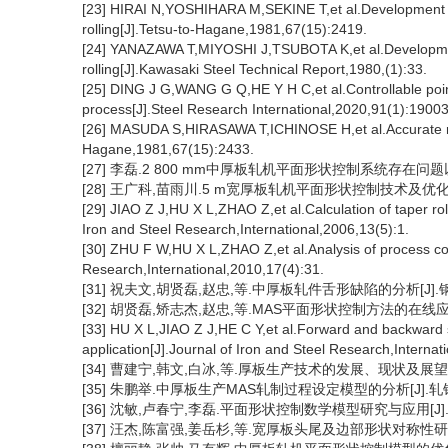
[23] HIRAI N,YOSHIHARA M,SEKINE T,et al.Development of 
rolling[J].Tetsu-to-Hagane,1981,67(15):2419.
[24] YANAZAWA T,MIYOSHI J,TSUBOTA K,et al.Development 
rolling[J].Kawasaki Steel Technical Report,1980,(1):33.
[25] DING J G,WANG G Q,HE Y H C,et al.Controllable points
process[J].Steel Research International,2020,91(1):1900
[26] MASUDA S,HIRASAWA T,ICHINOSE H,et al.Accurate rolli
Hagane,1981,67(15):2433.
[27] 李磊.2 800 mm中厚板轧机平面形状控制系统存在问题以及改
[28] 王广科,苗雨川.5 m宽厚板轧机平面形状控制技术及优化[J].
[29] JIAO Z J,HU X L,ZHAO Z,et al.Calculation of taper roll
Iron and Steel Research,International,2006,13(5):1.
[30] ZHU F W,HU X L,ZHAO Z,et al.Analysis of process cont
Research,International,2010,17(4):31.
[31] 祝夫文,胡贤磊,赵忠,等.中厚板轧件舌形缺陷的分析[J].钢铁,2
[32] 胡贤磊,矫志杰,赵忠,等.MAS平面形状控制方法的在线应用[J].
[33] HU X L,JIAO Z J,HE C Y,et al.Forward and backward sl
application[J].Journal of Iron and Steel Research,Internat
[34] 曹建宁,韩文,白冰,等.厚板生产技术的发展、现状及展望(三)[J]
[35] 朱鹏举.中厚板生产MAS轧制过程设定模型的分析[J].轧钢,20
[36] 沈敏,卢春宁,李磊.平面形状控制数学模型研究与应用[J].轧钢,
[37] 汪杰,陈富强,姜岳杉,等.宽厚板头尾及边部形状对称性研究[J].