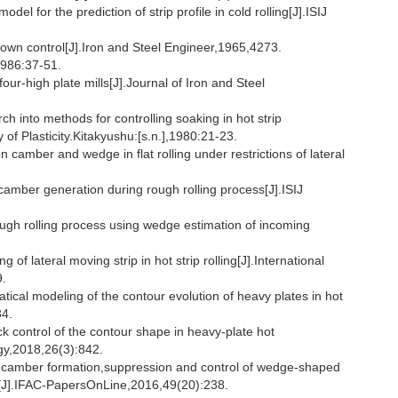
l for the prediction of strip profile in cold rolling[J].ISIJ
wn control[J].Iron and Steel Engineer,1965,4273.
:37-51.
ur-high plate mills[J].Journal of Iron and Steel
to methods for controlling soaking in hot strip
of Plasticity.Kitakyushu:[s.n.],1980:21-23.
camber and wedge in flat rolling under restrictions of lateral
amber generation during rough rolling process[J].ISIJ
ugh rolling process using wedge estimation of incoming
of lateral moving strip in hot strip rolling[J].International
9.
modeling of the contour evolution of heavy plates in hot
34.
trol of the contour shape in heavy-plate hot
gy,2018,26(3):842.
camber formation,suppression and control of wedge-shaped
nts[J].IFAC-PapersOnLine,2016,49(20):238.