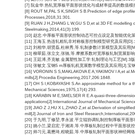
[7] 阮金华.热轧宽厚板平面形状优化与成材率提高的数值模拟研究
[8] ROUT M,PAL S K,SINGH S B.Prediction of edge profile o
Processes,2018,31:301.
[9] RUAN J H,ZHANG L W,GU S D,et al.3D FE modelling of 
Steelmaking,2014,41(3):199.
[10] 赵忠.中厚板平面形状控制动态可控点设定及智能优化策略研
[11] 王海玉.热连轧粗轧非对称板形控制模型研究及应用[D].北
[12] 刘相华,胡贤磊,杜林秀,等.轧制参数计算模型及其应用[M]
[13] 柳翠茹,张立文,张驰,等.摩擦系数对宽厚板轧制宽展影响的数值
[14] 王廷溥,齐克敏.金属塑性加工学:轧制理论与工艺[M].3版
[15] 张敏文.宝钢5 m厚板轧机宽展数学模型及其应用[J].宝钢技术
[16] VORONIN S S,MAKLAKOVA E A,YAKIMOV I A,et al.Model
mills[J].Procedia Engineering,2017,206:1848.
[17] OH S I,KOBAYASHI S.An approximate method for a three
Mechanical Sciences,1975,17(4):293.
[18] KARABIN M E,SMELSER R E.A quasi-three-dimensional
applications[J].International Journal of Mechanical Scien
[19] JIAO Z J,HU X L,ZHAO Z,et al.Derivation of simplified
mill[J].Journal of Iron and Steel Research,International,2
[20] 于九明,丁修堃,李永波.平立辊协调轧制控制厚板平面形状的试
[21] 姚小兰,梁启宏,于湘涛,等.中厚板轧制过程中平面形状控制实验
[22] 帅习元,葛懋琦,程晓茹,等.中厚板轧制平面形状神经网络预报[