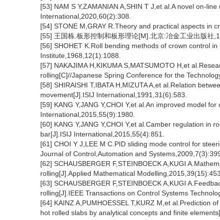
[53] NAM S Y,ZAMANIAN A,SHIN T J,et al.A novel on-line mode
International,2020,60(2):308.
[54] STONE M,GRAY R.Theory and practical aspects in cro
[55] 王国栋.板形控制和板形理论[M].北京:冶金工业出版社,1986
[56] SHOHET K.Roll bending methods of crown control in fo
Institute,1968,12(1):1088.
[57] NAKAJIMA H,KIKUMA S,MATSUMOTO H,et al.Research in
rolling[C]//Japanese Spring Conference for the Technology 
[58] SHIRAISHI T,IBATA H,MIZUTA A,et al.Relation between 
movement[J].ISIJ International,1991,31(6):583.
[59] KANG Y,JANG Y,CHOI Y,et al.An improved model for c
International,2015,55(9):1980.
[60] KANG Y,JANG Y,CHOI Y,et al.Camber regulation in ro
bar[J].ISIJ International,2015,55(4):851.
[61] CHOI Y J,LEE M C.PID sliding mode control for steering 
Journal of Control,Automation and Systems,2009,7(3):39
[62] SCHAUSBERGER F,STEINBOECK A,KUGI A.Mathematical 
rolling[J].Applied Mathematical Modelling,2015,39(15):45
[63] SCHAUSBERGER F,STEINBOECK A,KUGI A.Feedback con
rolling[J].IEEE Transactions on Control Systems Technolo
[64] KAINZ A,PUMHOESSEL T,KURZ M,et al.Prediction of 
hot rolled slabs by analytical concepts and finite eleme