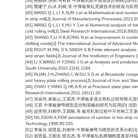
[38] 檀丽静,张帅,马有辉.中厚板轧机平面形状控制模型的优化与应用[
[39] 曹建宁,白冰,刘斌,等.中厚板角轧宽展技术的研发与应用[J].轧
[40] WANG Q L,LI X,SUN J,et al.Mathematical and numerical
in strip mill[J].Journal of Manufacturing Processes,2021,6
[41] WANG Q L,LI X,HU Y J,et al.Numerical analysis of inte
cold rolling mill[J].Steel Research International,2018,89(
[42] SHANG F,LI H B,KONG N,et al.Improvement in continu
shifting mode[J].The International Journal of Advanced 
[43] ROUT M,PAL S K,SINGH S B.Finite element analysis of 
and strain fields[J].Journal of the Institution of Engineers
[44] LI X,WANG H Y,DING J G,et al.Analysis and prediction o
South University,2015,22(4):1184.
[45] RUAN J H,ZHANG L W,GU S D,et al.Broadside compensa
and heavy plate rolling process[J].Journal of Iron and St
[46] ZHAO Y,YANG Q,HE A R,et al.Precision plate plan view
Research,International,2011,18(11):26.
[47] 张金玲,崔振山,王英杰.中厚板多道次热轧过程有限元连续模拟[
[48] 王君.中厚板侧弯模型及控制策略的研究与应用[D].沈阳:东
[49] 赵宪明,刘相华,王国栋,等.板坯轧制过程中不对称工艺参数对侧弯
[50] NILSSON A.FEM simulations of camber in hot strip rol
Technology,1998,80:325.
[51] 李振兴,胡贤磊,刘相华.中厚板侧弯与楔形的关系分析[J].轧钢,
[52] 胡贤磊,王昭东,矫志杰,等.中厚板轧机两侧刚度差异对辊缝设定