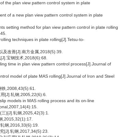
the plan view pattern control system in plate
of a new plan view pattern control system in plate
 setting method for plan view pattern control in plate rolling
345.
ng techniques in plate rolling[J].Tetsu-to-
善[J].南方金属,2018(5):39.
宝钢技术,2018(6):68.
ing time in plan view pattern control process[J].Journal of
rol model of plate MAS rolling[J].Journal of Iron and Steel
008,43(5):61.
轧钢,2005,22(6):6.
ip models in MAS rolling process and its on-line
ional,2007,14(4):15.
.轧钢,2025,42(3):1.
15,32(1):17.
2016,33(6):19.
轧钢,2017,34(5):23.