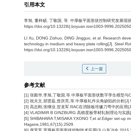
引用本文
李旭
,
董梓硕
,
丁敬国
,
等
.
中厚板平面形状控制研究发展现状及展望[J]
https://doi.org/10.13228/j.boyuan.issn1003-9996.202505
LI Xu
,
DONG Zishuo
,
DING Jingguo
,
et al
.
Research devel
technology in medium and heavy plate rolling[J].
Steel Rol
https://doi.org/10.13228/j.boyuan.issn1003-9996.202505
上一篇
参考文献
[1] 张殿华,李旭,丁敬国,等.中厚板平面形状数字孪生模型与CPS优化
[2] 祝夫文,胡贤磊,曾庆亮,等.中厚板轧件尖角缺陷的分析[J].钢铁
[3] 高志刚,张继业,贺龙军.RAC在消除板坯镰刀弯中的应用[J].河
[4] VLADIMIR B GINZBURG.高精度板带材轧制理论与实践
[5] SHIBAHARA T,MISAKA Y,KONO T,et al.Edger set-up model 
Hagane,1981,67(15):2509.
[6] 庞芳芳.宽厚板平面形状控制技术应用[J].山东冶金,2015,37(