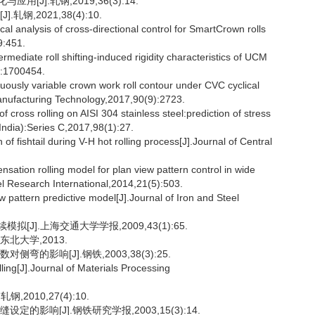
J].轧钢,2019,36(3):14.
钢,2021,38(4):10.
 analysis of cross-directional control for SmartCrown rolls
9:451.
rmediate roll shifting-induced rigidity characteristics of UCM
5):1700454.
ously variable crown work roll contour under CVC cyclical
Manufacturing Technology,2017,90(9):2723.
cross rolling on AISI 304 stainless steel:prediction of stress
 (India):Series C,2017,98(1):27.
f fishtail during V-H hot rolling process[J].Journal of Central
tion rolling model for plan view pattern control in wide
eel Research International,2014,21(5):503.
 pattern predictive model[J].Journal of Iron and Steel
J].上海交通大学学报,2009,43(1):65.
北大学,2013.
的影响[J].钢铁,2003,38(3):25.
ling[J].Journal of Materials Processing
2010,27(4):10.
的影响[J].钢铁研究学报,2003,15(3):14.