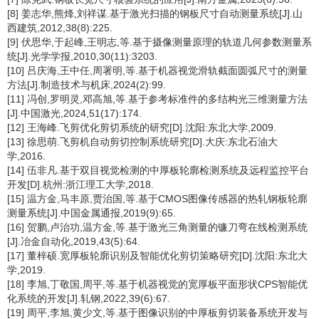
[8] 姜志华,熊烽,刘祥谋.基于激光扫描的钢板尺寸自动测量系统[J].山
西建筑,2012,38(8):225.
[9] 伏思华,于起峰,王明志,等.基于摄像测量原理的轨道几何参数测量系
统[J].光学学报,2010,30(11):3203.
[10] 吕庆海,王中任,周署明,等.基于机器视觉滑轨截面圆弧尺寸的测量
方法[J].制造技术与机床,2024(2):99.
[11] 冯创,罗明灵,邓高旭,等.基于参考标准件的多结构光三维测量方法
[J].中国激光,2024,51(17):174.
[12] 王海峰.飞剪优化剪切系统的研究[D].沈阳:东北大学,2009.
[13] 徐思萌.飞剪机自动剪切控制系统研究[D].大庆:东北石油大
学,2016.
[14] 伍非凡.基于双目视觉检测的中厚板轮廓检测系统及远程监控平台
开发[D].杭州:浙江理工大学,2018.
[15] 温方金,马丰原,贾治国,等.基于CMOS图像传感器的热轧钢板轮廓
测量系统[J].中国金属通报,2019(9):65.
[16] 贺鹏,卢治功,温方金,等.基于激光三角测量的镰刀弯在线检测系统
[J].冶金自动化,2019,43(5):64.
[17] 董梓硕.宽厚板轮廓识别及智能优化剪切策略研究[D].沈阳:东北大
学,2019.
[18] 李旭,丁敬国,周平,等.基于机器视觉的宽厚板平面形状CPS智能优
化系统的开发[J].轧钢,2022,39(6):67.
[19] 周平,李旭,黄少文,等.基于图像识别的中厚板剪切装备系统开发与