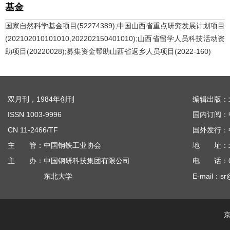
基金
国家自然科学基金项目(52274389);中国山西省重点研究发展计划项目
(202102010101010,202202150401010);山西省留学人员科技活动资
助项目(20220028);募集资金帮助山西省返乡人员项目(2022-160)
双月刊，1984年创刊
编辑出版：
ISSN 1003-9996
国内订阅：
CN 11-2466/TF
国外发行：
主 管：中国钢铁工业协会
地 址：北京
主 办：中国钢研科技集团有限公司
电 话：010
东北大学
E-mail：sr
京