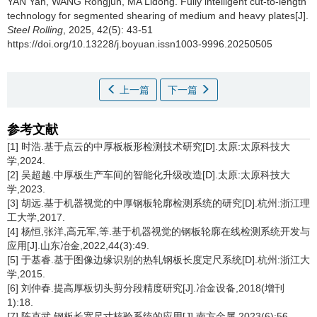
YAN Yan
,
WANG Rongjun
,
MA Lidong
.
Fully intelligent cut-to-length
technology for segmented shearing of medium and heavy plates[J].
Steel Rolling
, 2025, 42(5): 43-51
https://doi.org/10.13228/j.boyuan.issn1003-9996.20250505
上一篇
下一篇
参考文献
[1] 时浩.基于点云的中厚板板形检测技术研究[D].太原:太原科技大
学,2024.
[2] 吴超越.中厚板生产车间的智能化升级改造[D].太原:太原科技大
学,2023.
[3] 胡远.基于机器视觉的中厚钢板轮廓检测系统的研究[D].杭州:浙江理
工大学,2017.
[4] 杨恒,张洋,高元军,等.基于机器视觉的钢板轮廓在线检测系统开发与
应用[J].山东冶金,2022,44(3):49.
[5] 于基睿.基于图像边缘识别的热轧钢板长度定尺系统[D].杭州:浙江大
学,2015.
[6] 刘仲春.提高厚板切头剪分段精度研究[J].冶金设备,2018(增刊
1):18.
[7] 陈克武.钢板长宽尺寸核验系统的应用[J].南方金属,2023(6):56.