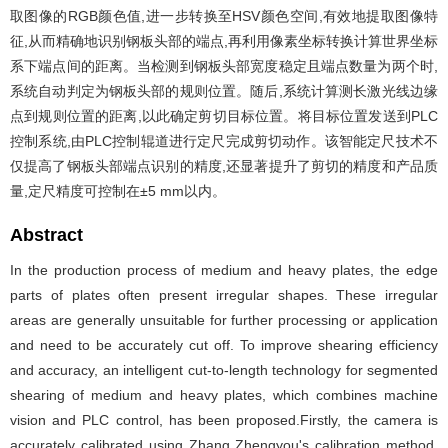
取图像的RGB颜色值,进一步转换至HSV颜色空间,有效地提取图像特
征,从而精确地识别钢板头部的端点,再利用像素坐标转换计算世界坐标
系下端点间的距离。当检测到钢板头部宽度稳定且端点数量为两个时,
系统自动判定为钢板头部的规则位置。随后,系统计算测长激光线边缘
点到规则位置的距离,以此确定剪切目标位置。将目标位置发送到PLC
控制系统,由PLC控制辊道进行定尺完成剪切动作。该智能定尺技术不
仅提高了钢板头部端点识别的精度,还显著提升了剪切的精度和产品质
量,定尺精度可控制在±5 mm以内。
Abstract
In the production process of medium and heavy plates, the edge
parts of plates often present irregular shapes. These irregular
areas are generally unsuitable for further processing or application
and need to be accurately cut off. To improve shearing efficiency
and accuracy, an intelligent cut-to-length technology for segmented
shearing of medium and heavy plates, which combines machine
vision and PLC control, has been proposed.Firstly, the camera is
accurately calibrated using Zhang Zhengyou's calibration method,