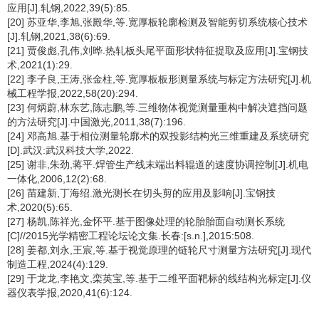
应用[J].轧钢,2022,39(5):85.
[20] 苏亚华,李旭,张殿华,等.宽厚板轮廓检测及智能剪切系统核心技术
[J].轧钢,2021,38(6):69.
[21] 贾俊彪,孔伟,刘晔.热轧板头尾平面形状特征提取及应用[J].宝钢技
术,2021(1):29.
[22] 李子良,王涛,张金柱,等.宽厚板板形测量系统与标定方法研究[J].机
械工程学报,2022,58(20):294.
[23] 何炳蔚,林东艺,陈志鹏,等.三维物体视觉测量重构中解决遮挡问题
的方法研究[J].中国激光,2011,38(7):196.
[24] 邓高旭.基于相位测量轮廓术的双投影结构光三维重建及系统研究
[D].武汉:武汉科技大学,2022.
[25] 谢非,朱劲,蒋平.焊管生产线末端出料辊道的速度协调控制[J].机电
一体化,2006,12(2):68.
[26] 苗建新,丁海绍.激光测长在切头剪的应用及影响[J].宝钢技
术,2020(5):65.
[27] 杨凯,陈祥光,金怀平.基于图像处理的轮胎胎面自动测长系统
[C]//2015光学精密工程论坛论文集.长春:[s.n.],2015:508.
[28] 姜都,刘永,王宸,等.基于视觉原理的链轮尺寸测量方法研究[J].现代
制造工程,2024(4):129.
[29] 于龙龙,李艳文,栾英宝,等.基于二维平面靶标的线结构光标定[J].仪
器仪表学报,2020,41(6):124.